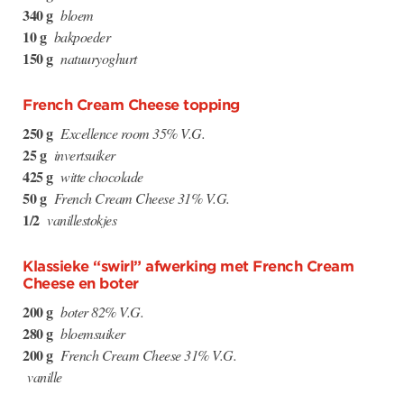
340 g
bloem
10 g
bakpoeder
150 g
natuuryoghurt
French Cream Cheese topping
250 g
Excellence room 35% V.G.
25 g
invertsuiker
425 g
witte chocolade
50 g
French Cream Cheese 31% V.G.
1/2
vanillestokjes
Klassieke “swirl” afwerking met French Cream
Cheese en boter
200 g
boter 82% V.G.
280 g
bloemsuiker
200 g
French Cream Cheese 31% V.G.
vanille