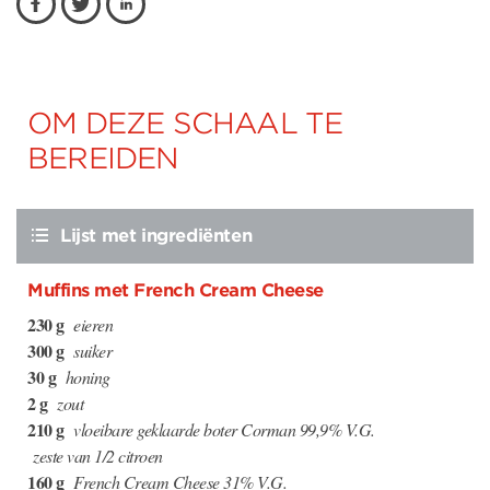
OM DEZE SCHAAL TE
BEREIDEN
Lijst met ingrediënten
Muffins met French Cream Cheese
230 g
eieren
300 g
suiker
30 g
honing
2 g
zout
210 g
vloeibare geklaarde boter Corman 99,9% V.G.
zeste van 1/2 citroen
160 g
French Cream Cheese 31% V.G.