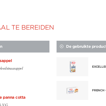
AL TE BEREIDEN
en
De gebruikte produc
asappel
EXCELLE
bloedsinaasappel
FRENCH 
e panna cotta
% V.G.