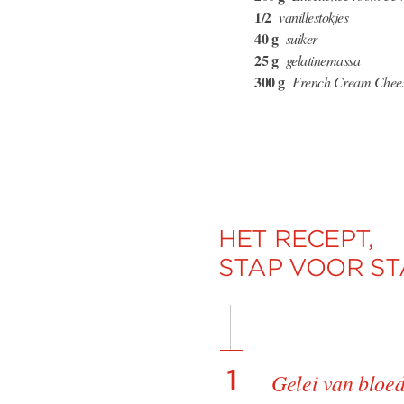
1/2
vanillestokjes
40 g
suiker
25 g
gelatinemassa
300 g
French Cream Chee
HET RECEPT,
STAP VOOR ST
1
Gelei van bloe