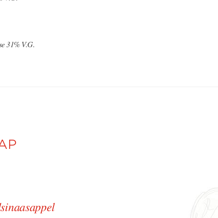
se 31% V.G.
AP
dsinaasappel