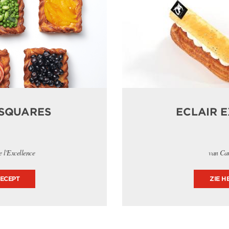
SQUARES
ECLAIR 
 l'Excellence
van Ca
RECEPT
ZIE H