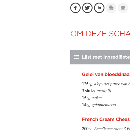
OM DEZE SCHA
Lijst met ingrediënt
Gelei van bloedsina
125 g
diepvries puree van 
3 stuks
steranijs
15 g
suiker
14 g
gelatinemassa
French Cream Chees
200 g
Excellence room 35