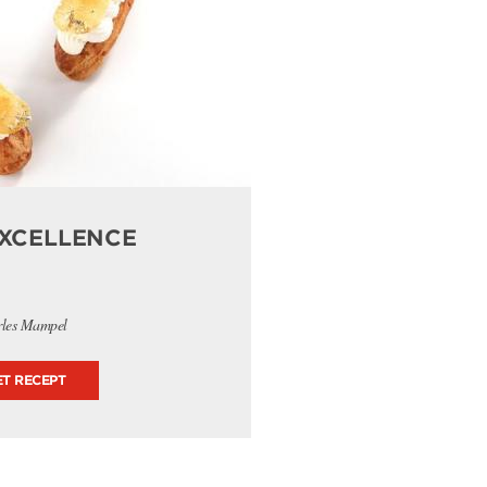
EXCELLENCE
rles Mampel
ET RECEPT