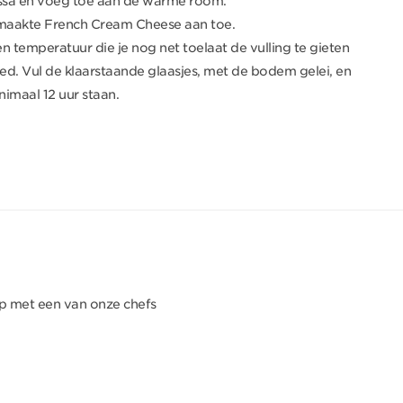
ssa en voeg toe aan de warme room.
maakte French Cream Cheese aan toe.
n temperatuur die je nog net toelaat de vulling te gieten
eed. Vul de klaarstaande glaasjes, met de bodem gelei, en
nimaal 12 uur staan.
p met een van onze chefs