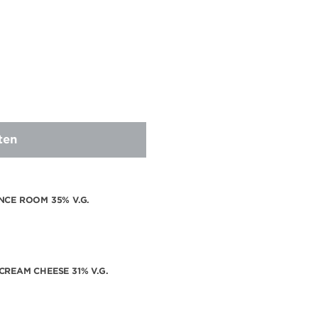
ten
NCE ROOM 35% V.G.
CREAM CHEESE 31% V.G.