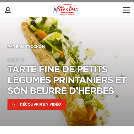
PAR ERIC TROCHON
RECETTE
TARTE FINE DE PETITS
LÉGUMES PRINTANIERS ET
SON BEURRE D’HERBES
DÉCOUVRIR EN VIDÉO