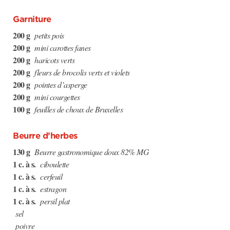
Garniture
200 g
petits pois
200 g
mini carottes fanes
200 g
haricots verts
200 g
fleurs de brocolis verts et violets
200 g
pointes d’asperge
200 g
mini courgettes
100 g
feuilles de choux de Bruxelles
Beurre d’herbes
130 g
Beurre gastronomique doux 82% MG
1 c. à s.
ciboulette
1 c. à s.
cerfeuil
1 c. à s.
estragon
1 c. à s.
persil plat
sel
poivre