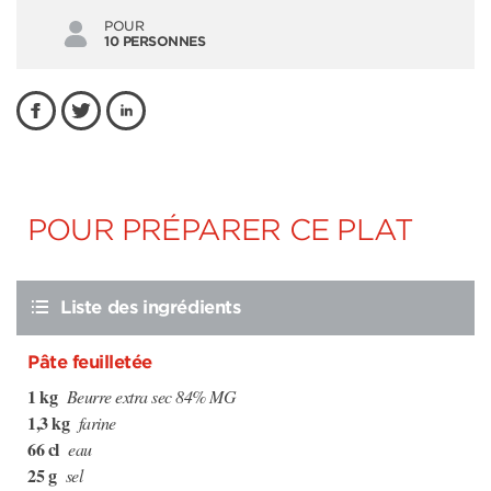
POUR
10 PERSONNES
POUR PRÉPARER CE PLAT
Liste des ingrédients
Pâte feuilletée
1 kg
Beurre extra sec 84% MG
1,3 kg
farine
66 cl
eau
25 g
sel