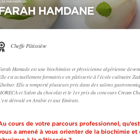
 la rencontre de
FARAH HAMDANE
Cheffe Pâtissière
Farah Hamade est une biochimiste et physicienne algérienne devenu
Elle est actuellement formatrice en pâtisserie à l'école culinaire Za
Khobar. Elle a remporté plusieurs prix dans des salons gastronomiq
HORECA et Salon du chocolat et le 1er prix du concours Cream Che
s’est déroulé en Arabie et aux Emirats.
Au cours de votre parcours professionnel, qu’est
vous a amené à vous orienter de la biochimie et 
physique à la pâtisserie ?