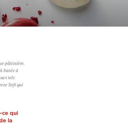
e pâtissière.
dk basée à
ues tels
ese Soft qui
-ce qui
de la