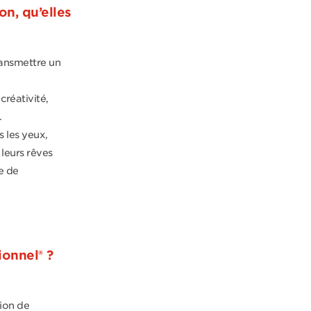
on, qu’elles
ransmettre un
créativité,
.
s les yeux,
leurs rêves
e de
ionnel® ?
tion de