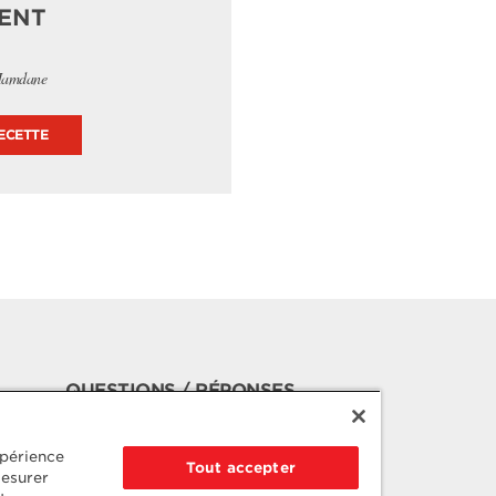
IENT
Hamdane
ECETTE
QUESTIONS / RÉPONSES
RECRUTEMENT
xpérience
ESPACE PRESSE
Tout accepter
mesurer