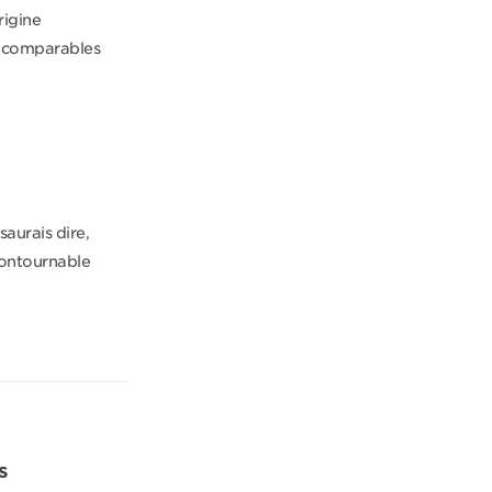
rigine
incomparables
saurais dire,
contournable
s