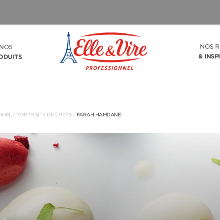
NOS R
NOS
& INSP
ODUITS
NNEL
/
PORTRAITS DE CHEFS
/
FARAH HAMDANE