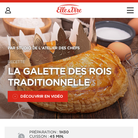
PAR STUDIO DE L'ATELIER DES CHEFS
RECETTE
LA GALETTE DES ROIS
TRADITIONNELLE
DÉCOUVRIR EN VIDÉO
PRÉPARATION :
1H30
CUISSON :
45 MIN.