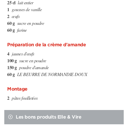
25 cl
lait entier
1
gousses de vanille
2
œufs
60 g
sucre en poudre
60 g
farine
Préparation de la crème d'amande
4
jaunes d'œufs
100 g
sucre en poudre
150 g
poudre d'amande
60 g
LE BEURRE DE NORMANDIE DOUX
Montage
2
pâtes feuilletées
Les bons produits Elle & Vire