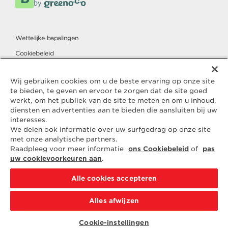
Wettelijke bapalingen
Cookiebeleid
Charter voor de bescherming van persoonsgegevens
Wij gebruiken cookies om u de beste ervaring op onze site
te bieden, te geven en ervoor te zorgen dat de site goed
werkt, om het publiek van de site te meten en om u inhoud,
Contact
diensten en advertenties aan te bieden die aansluiten bij uw
ELLE & VIRE
interesses.
We delen ook informatie over uw surfgedrag op onze site
Voor elke vraag of verzoek om
met onze analytische partners.
aanvullende informatie staan ​​wij
Raadpleeg voor meer informatie
ons Cookiebeleid
of
pas
tot uw beschikking
uw cookievoorkeuren aan
.
ELVIR
50890 CONDÉ-SUR-VIRE
Alle cookies accepteren
NEEM CONTACT MET ONS OP
Alles afwijzen
PER E-MAIL
Cookie-instellingen