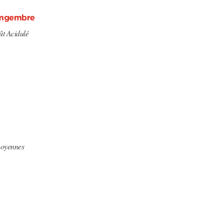
imgembre
t Acidulé
moyennes