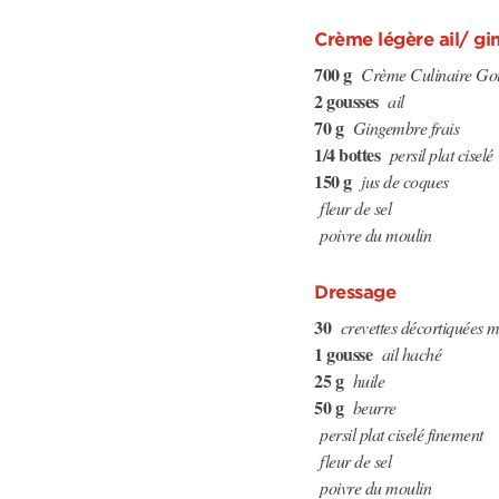
Crème légère ail/ g
700 g
Crème Culinaire Goû
2 gousses
ail
70 g
Gingembre frais
1/4 bottes
persil plat ciselé
150 g
jus de coques
fleur de sel
poivre du moulin
Dressage
30
crevettes décortiquées 
1 gousse
ail haché
25 g
huile
50 g
beurre
persil plat ciselé finement
fleur de sel
poivre du moulin