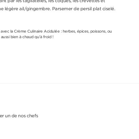
 par les tagliatelles, les coques, les crevettes et
e légère ail/gingembre. Parsemer de persil plat ciselé.
 avec la Crème Culinaire Acidulée : herbes, épices, poissons, ou
 aussi bien à chaud qu’à froid !
er un de nos chefs