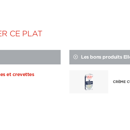
R CE PLAT
Les bons produits Ell
es et crevettes
CRÈME C