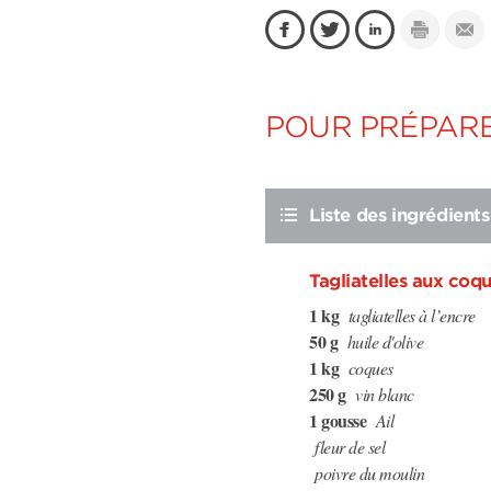
POUR PRÉPARE
Liste des ingrédients
Tagliatelles aux coqu
1 kg
tagliatelles à l’encre
50 g
huile d'olive
1 kg
coques
250 g
vin blanc
1 gousse
Ail
fleur de sel
poivre du moulin