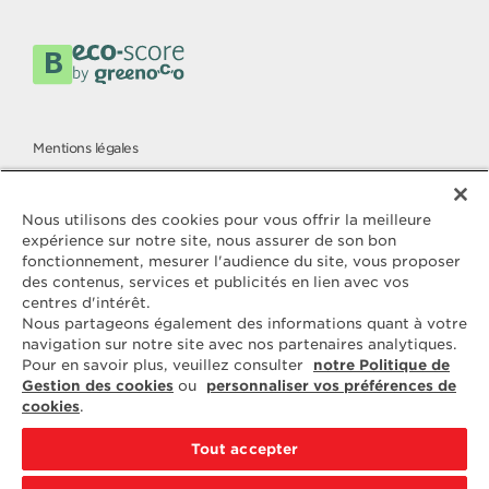
Mentions légales
Politique cookies
Politique de protection des données
Nous utilisons des cookies pour vous offrir la meilleure
expérience sur notre site, nous assurer de son bon
fonctionnement, mesurer l'audience du site, vous proposer
des contenus, services et publicités en lien avec vos
Contactez
centres d'intérêt.
ELLE & VIRE
Nous partageons également des informations quant à votre
navigation sur notre site avec nos partenaires analytiques.
Pour toute question ou demande
Pour en savoir plus, veuillez consulter
notre Politique de
d'information complémentaire,
Gestion des cookies
ou
personnaliser vos préférences de
nous sommes à votre disposition
cookies
.
ELVIR
50890 CONDÉ-SUR-VIRE
Tout accepter