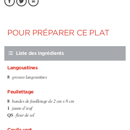
POUR PRÉPARER CE PLAT
Liste des ingrédients
Langoustines
8
grosses langoustines
Feuilettage
8
bandes de feuilletage de 2 cm x 8 cm
1
jaune d’œuf
QS
fleur de sel
Coulis vert