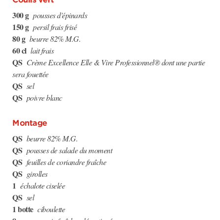
300 g
pousses d'épinards
150 g
persil frais frisé
80 g
beurre 82% M.G.
60 cl
lait frais
QS
Crème Excellence Elle & Vire Professionnel® dont une partie
sera fouettée
QS
sel
QS
poivre blanc
Montage
QS
beurre 82% M.G.
QS
pousses de salade du moment
QS
feuilles de coriandre fraîche
QS
girolles
1
échalote ciselée
QS
sel
1 botte
ciboulette