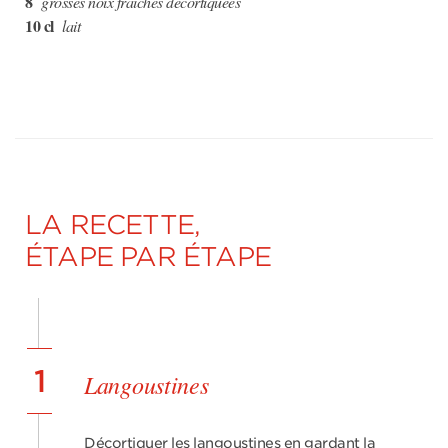
8
grosses noix fraîches décortiquées
10 cl
lait
LA RECETTE,
ÉTAPE PAR ÉTAPE
1
Langoustines
Décortiquer les langoustines en gardant la