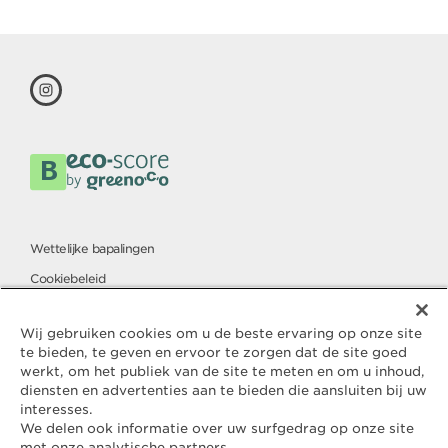
Wettelijke bapalingen
Cookiebeleid
Charter voor de bescherming van persoonsgegevens
Wij gebruiken cookies om u de beste ervaring op onze site
te bieden, te geven en ervoor te zorgen dat de site goed
werkt, om het publiek van de site te meten en om u inhoud,
Contact
diensten en advertenties aan te bieden die aansluiten bij uw
ELLE & VIRE
interesses.
We delen ook informatie over uw surfgedrag op onze site
Voor elke vraag of verzoek om
met onze analytische partners.