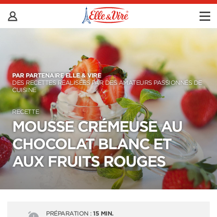
PAR PARTENAIRE ELLE & VIRE
DES RECETTES RÉALISÉES PAR DES AMATEURS PASSIONNÉS DE
CUISINE
RECETTE
MOUSSE CRÉMEUSE AU
CHOCOLAT BLANC ET
AUX FRUITS ROUGES
PRÉPARATION :
15 MIN.