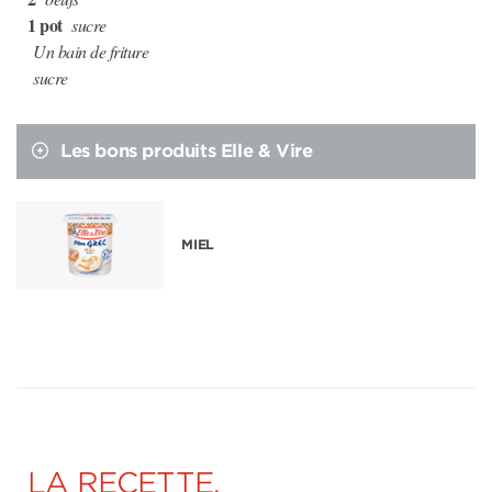
1 pot
sucre
Un bain de friture
sucre
Les bons produits Elle & Vire
MIEL
LA RECETTE,