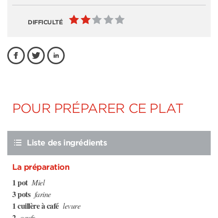
DIFFICULTÉ
POUR PRÉPARER CE PLAT
Liste des ingrédients
La préparation
1 pot
Miel
3 pots
farine
1 cuillère à café
levure
2
oeufs