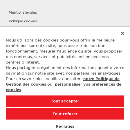
Mentions légales
Politique cookies
Politique de protection des données
Elle & Vire à l'international
Nous utilisons des cookies pour vous offrir la meilleure
expérience sur notre site, nous assurer de son bon
fonctionnement, mesurer l'audience du site, vous proposer
des contenus, services et publicités en lien avec vos
Contactez
centres d'intérêt.
ELLE & VIRE
Nous partageons également des informations quant à votre
navigation sur notre site avec nos partenaires analytiques.
Pour toute question ou demande
Pour en savoir plus, veuillez consulter
notre Politique de
d'information complémentaire,
Gestion des cookies
ou
personnaliser vos préférences de
nous sommes à votre disposition
cookies
.
ELVIR
50890 CONDÉ-SUR-VIRE
Tout accepter
CONTACTEZ-NOUS
Tout refuser
PAR EMAIL
Réglages