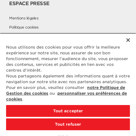
ESPACE PRESSE
Mentions légales
Politique cookies
Politique de protection des données
Elle & Vire à l'international
Nous utilisons des cookies pour vous offrir la meilleure
expérience sur notre site, nous assurer de son bon
fonctionnement, mesurer l'audience du site, vous proposer
des contenus, services et publicités en lien avec vos
Contactez
centres d'intérêt.
ELLE & VIRE
Nous partageons également des informations quant à votre
navigation sur notre site avec nos partenaires analytiques.
Pour toute question ou demande
Pour en savoir plus, veuillez consulter
notre Politique de
d'information complémentaire,
Gestion des cookies
ou
personnaliser vos préférences de
nous sommes à votre disposition
cookies
.
ELVIR
50890 CONDÉ-SUR-VIRE
Tout accepter
CONTACTEZ-NOUS
Tout refuser
PAR EMAIL