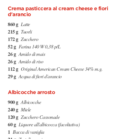
Crema pasticcera al cream cheese e fiori
d'arancio
860 g
Latte
215 g
Tuorli
172 g
Zucchero
52 g
Farina 140 W 0,38 p/L
26 g
Amido di mais
26 g
Amido di riso
112 g
Original American Cream Cheese 34% m.g.
29 g
Acqua di fiori d'arancio
Albicocche arrosto
900 g
Albicocche
240 g
Miele
120 g
Zucchero Cassonade
60 g
Liquore all'albicocca (facoltativa)
1
Bacca di vaniglia