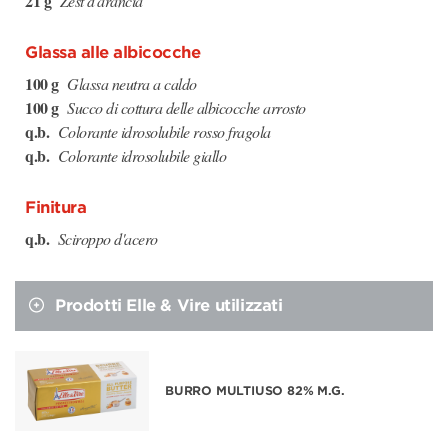
21 g
Zest d'arancia
Glassa alle albicocche
100 g
Glassa neutra a caldo
100 g
Succo di cottura delle albicocche arrosto
q.b.
Colorante idrosolubile rosso fragola
q.b.
Colorante idrosolubile giallo
Finitura
q.b.
Sciroppo d'acero
Prodotti Elle & Vire utilizzati
BURRO MULTIUSO 82% M.G.