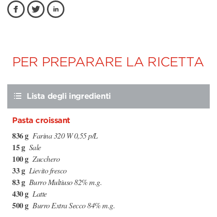
PER PREPARARE LA RICETTA
Lista degli ingredienti
Pasta croissant
836 g
Farina 320 W 0,55 p/L
15 g
Sale
100 g
Zucchero
33 g
Lievito fresco
83 g
Burro Multiuso 82% m.g.
430 g
Latte
500 g
Burro Extra Secco 84% m.g.