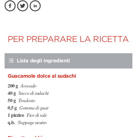
PER PREPARARE LA RICETTA
Lista degli ingredienti
Guacamole dolce al sudachi
200 g
Avocado
40 g
Succo di sudachi
50 g
Trealosio
0,5 g
Gomma di guar
1 pizzico
Fior di sale
q.b.
Nappage neutro