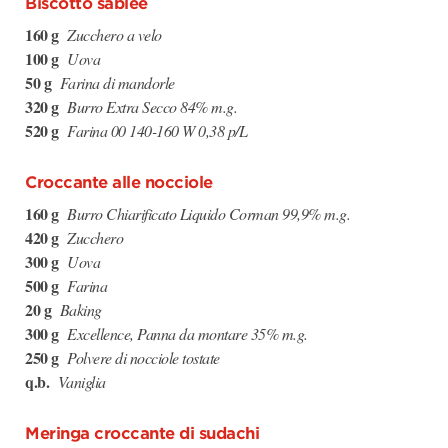
Biscotto sablée
160 g
Zucchero a velo
100 g
Uova
50 g
Farina di mandorle
320 g
Burro Extra Secco 84% m.g.
520 g
Farina 00 140-160 W 0,38 p/L
Croccante alle nocciole
160 g
Burro Chiarificato Liquido Corman 99,9% m.g.
420 g
Zucchero
300 g
Uova
500 g
Farina
20 g
Baking
300 g
Excellence, Panna da montare 35% m.g.
250 g
Polvere di nocciole tostate
q.b.
Vaniglia
Meringa croccante di sudachi