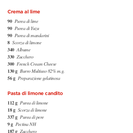
Crema al lime
90
Purea di lime
90
Purea di Yuzu
90
Purea di mandarini
8
Scorza di limone
340
Albume
330
Zucchero
300
French Cream Cheese
130 g
Burro Multiuso 82% m.g.
56 g
Preparazione gelatinosa
Pasta di limone candito
112 g
Purea di limone
18 g
Scorza di limone
337 g
Purea di pere
9 g
Pectina NH
187 g
Zucchero