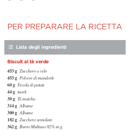
PER PREPARARE LA RICETTA
Lista degli ingredienti
Biscuit al tè verde
453 g
Zucchero a velo
453 g
Polvere di mandorle
60 g
Fecola di patate
44 g
tuorli
30 g
Tè matcha
314 g
Albume
300 g
Albume
182 g
Zucchero semolato
362 g
Burro Multiuso 82% m.g.