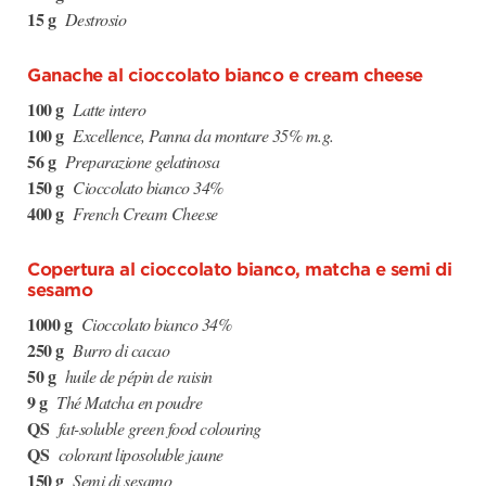
15 g
Destrosio
Ganache al cioccolato bianco e cream cheese
100 g
Latte intero
100 g
Excellence, Panna da montare 35% m.g.
56 g
Preparazione gelatinosa
150 g
Cioccolato bianco 34%
400 g
French Cream Cheese
Copertura al cioccolato bianco, matcha e semi di
sesamo
1000 g
Cioccolato bianco 34%
250 g
Burro di cacao
50 g
huile de pépin de raisin
9 g
Thé Matcha en poudre
QS
fat-soluble green food colouring
QS
colorant liposoluble jaune
150 g
Semi di sesamo