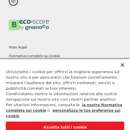
Note legali
Normativa completa sui cookie
Carta per la protezione dei dati
Utilizziamo i cookie per offrirvi la migliore esperienza sul
nostro sito e per assicurarci che funzioni correttamente,
misurare l'audience del sito, offrirti contenuti, servizi e
Contatta
pubblicità correlati ai tuoi interessi.
ELLE & VIRE
Condividiamo inoltre le informazioni relative alla vostra
navigazione sul nostro sito con i nostri partner analitici.
Per qualsiasi domanda o richiesta
Per ulteriori informazioni, consulta la
la nostra Normativa
di informazioni aggiuntive, siamo a
completa sui cookie
o
personalizza le tue preferenze sui
vostra disposizione
cookie
.
ELVIR
50890 CONDÉ-SUR-VIRE
Accetta tutti i cookie