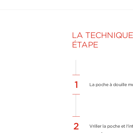
LA TECHNIQUE
ÉTAPE
1
La poche à douille mo
2
Vriller la poche et l'i