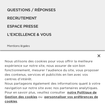
QUESTIONS / RÉPONSES
RECRUTEMENT
ESPACE PRESSE
L'EXCELLENCE & VOUS
Mentions légales
Politique cookies
Politique de protection des données
Nous utilisons des cookies pour vous offrir la meilleure
expérience sur notre site, nous assurer de son bon
fonctionnement, mesurer l'audience du site, vous proposer
des contenus, services et publicités en lien avec vos
Contactez
centres d'intérêt.
ELLE & VIRE
Nous partageons également des informations quant à votre
navigation sur notre site avec nos partenaires analytiques.
Pour toute question ou demande
Pour en savoir plus, veuillez consulter
notre Politique de
d'information complémentaire,
Gestion des cookies
ou
personnaliser vos préférences de
nous sommes à votre disposition
cookies
.