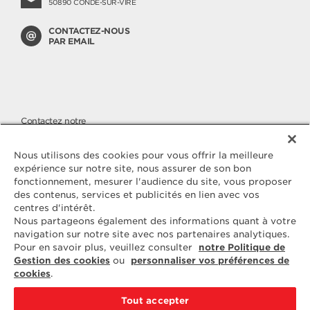
50890 CONDÉ-SUR-VIRE
CONTACTEZ-NOUS
PAR EMAIL
Contactez notre
SERVICE CONSOMMATEURS
Nous apportons une attention
Nous utilisons des cookies pour vous offrir la meilleure
toute particulière à la qualité de
expérience sur notre site, nous assurer de son bon
nos produits, malgré cela si vous
fonctionnement, mesurer l'audience du site, vous proposer
avez des questions ou une
des contenus, services et publicités en lien avec vos
réclamation à nous faire parvenir,
vous pouvez nous joindre sur
centres d'intérêt.
notre numéro cristal.
Nous partageons également des informations quant à votre
navigation sur notre site avec nos partenaires analytiques.
Pour en savoir plus, veuillez consulter
notre Politique de
N° CRISTAL
09 69 39 54 09
Gestion des cookies
ou
personnaliser vos préférences de
cookies
.
du lundi au vendredi de 09H à 12H et de 14H à 18H
communication non surtaxée (prix d'un appel local)
Tout accepter