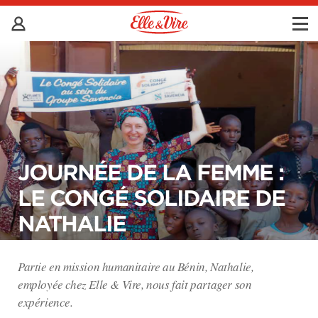
JOURNÉE DE LA FEMME :
LE CONGÉ SOLIDAIRE DE
NATHALIE
Partie en mission humanitaire au Bénin, Nathalie,
employée chez Elle & Vire, nous fait partager son
expérience.