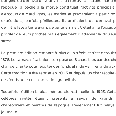
L’origine du carnaval de Granville a un lien avec l’histoire maritime
l’époque, la pêche à la morue constituait l’activité principal
alentours de Mardi gras, les marins se préparaient à partir p
expéditions, parfois périlleuses. Ils profitaient du carnaval 
dernière fête à terre avant de partir en mer. C’était ainsi l’occas
profiter de leurs proches mais également d’atténuer la douleur,
stress.
La première édition remonte à plus d’un siècle et s’est déroulée
1875. Le carnaval était alors composé de 8 chars tirés par des c
char de charité pour récolter des fonds afin de venir en aide au
Cette tradition a été reprise en 2003 et depuis, un char récolt
des fonds pour une association granvillaise.
Toutefois, l’édition la plus mémorable reste celle de 1923. Cett
célèbres invités étaient présents à savoir de grands ca
chansonniers et peintres de l’époque. L’évènement fut relayé
journaux.