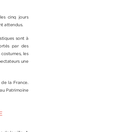
es cinq jours
nt attendus.
stiques sont à
ortés par des
s costumes, les
spectateurs une
 de la France.
 au Patrimoine
E