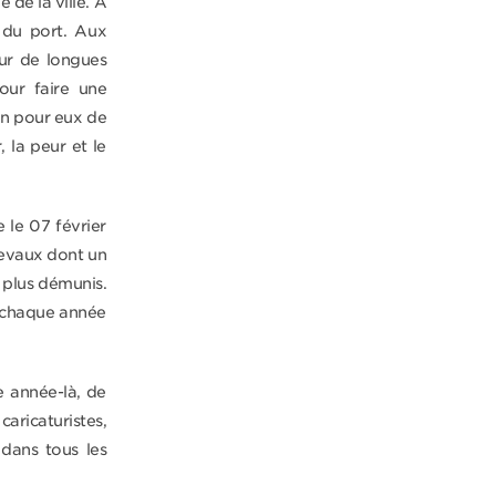
 de la ville. A
e du port. Aux
our de longues
pour faire une
ion pour eux de
 la peur et le
 le 07 février
hevaux dont un
x plus démunis.
e chaque année
e année-là, de
ricaturistes,
 dans tous les