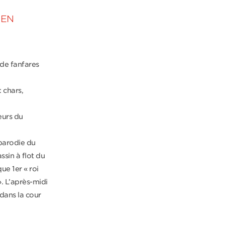
 EN
 de fanfares
 chars,
eurs du
 parodie du
ssin à flot du
que 1
er
« roi
». L’après-midi
dans la cour