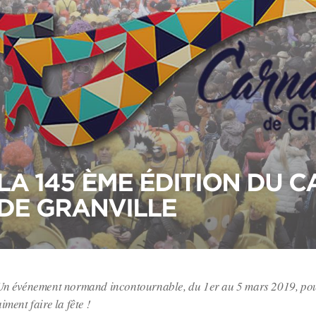
LA 145 ÈME ÉDITION DU 
DE GRANVILLE
Un événement normand incontournable, du 1er au 5 mars 2019, pou
aiment faire la fête !