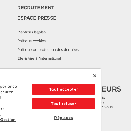
RECRUTEMENT
ESPACE PRESSE
Mentions légales
Politique cookies
Politique de protection des données
Elle & Vire à l'international
Contactez notre
xpérience
SERVICE CONSOMMATEURS
Tout accepter
mesurer
t
Nous apportons une attention toute particulière à la
qualité de nos produits, malgré cela si vous avez des
Tout refuser
questions ou une réclamation à nous faire parvenir, vous
re
pouvez nous joindre sur notre numéro cristal.
.
Réglages
 Gestion
Pour toute autre demande,
s
.
veuillez nous contacter au 02 33 06 65 00.